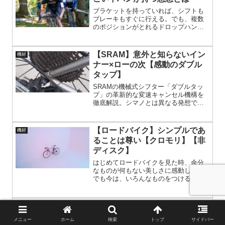
ブラケットを持っていれば、シフトも
ブレーキもすぐに行える。でも、複数
のポジションがとれるドロップハンド
ルのメリットを無視しているともいえ
る。下ハンはドロップハンドルの利点
を凝縮している。
【SRAM】意外と知らないイン
機材
ナー×ローの次【感動のダブル
タップ】
SRAMの機械式シフター「ダブルタッ
プ」の革新的な変速キャンセル機構を
徹底解説。シマノとは異なる発想で、
インナー×ローの次のギアを誤って操作
しても変速をキャンセルし、レース中
のミスを防ぎます。独自の操作感やメ
【ロードバイク】シンプルであ
機材
ンテナンスのコツも紹介し、SRAMの
ることは尊い【クロモリ】【非
魅力を深掘り。ロードバイクの変速シ
ディスク】
ステムに新たな選択肢を求める方必見
の記事です。
はじめてロードバイクを見た時、余分
なものが何もない美しさに感動した。
でも今は、いろんなものをつける時代
になった。冷静に考えると、いろんな
ものが不要であることに気が付く。ゴ
テゴテとパーツを付ける方向の、ロー
【サドルバッグはダサい】シル
機材
ドバイク事情。シンプルを追求するの
エットを崩さないツールボトル
も、悪くない。
メニュー
ホーム
検索
トップ
サイドバー