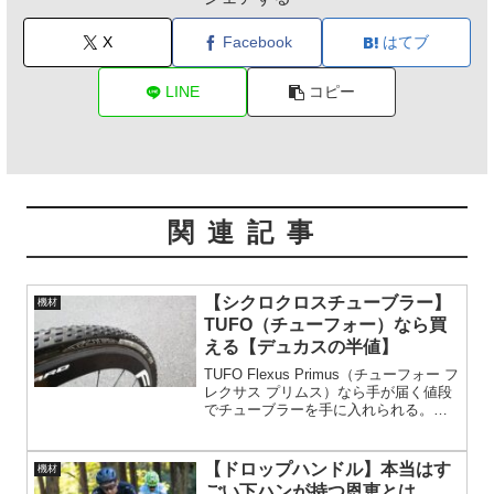
X
Facebook
はてブ
LINE
コピー
関連記事
【シクロクロスチューブラー】
機材
TUFO（チューフォー）なら買
える【デュカスの半値】
TUFO Flexus Primus（チューフォー フ
レクサス プリムス）なら手が届く値段
でチューブラーを手に入れられる。チ
ューブレスなら￥7～8,000/本で手に入
る。が、まだチューブレスには賛否が
存在するのも事実。チューブラーのデ
【ドロップハンドル】本当はす
機材
メリットは価格だけ。
ごい下ハンが持つ恩恵とは