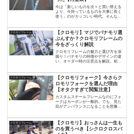
今は「新しいものを次々と買い替える
より、今持っているものを大事に長く
使う」のがカッコいい時代。そんな流
れの中で、リペイントはすごくフィッ
トする選択肢だと思う。だって新車を
買うときって、大抵は「2色から選べ」
【クロモリ】マジでパナモリ選
クロモリフレーム
みたいに、面白みのない決められた選
ぶんすか？クロモリフレームの
択肢しかないでしょ？だったら、自分
今をざっくり解説
の愛車を好きな色に塗り替えてあげる
ほうが断然イケてる。結論、新車なん
クロモリフレームの魅力と選び方を深
ていらない。
掘り！パナモリの特徴やデザインの違
い、オーダー時の注意点を解説。初心
者から上級者まで、クロモリバイク選
びの参考に。自転車通勤やロングライ
ドにも最適な1台を見つけよう。
【クロモリフォーク】今さらク
クロモリフレーム
ロモリフォークを選んだ理由
【オタクすぎて閲覧注意】
カスタムスチールフレームなのにフォ
ークはカーボンが一般的。でも、見た
目がアンバランスになることを想像し
てほしい。フロント部分だけが異常に
ボリュームアップしてしまう。スチー
ルフォークの剛性に疑問はいらない。
【クロモリ】おっさんは一生も
クロモリフレーム
のを買うべき【シクロクロスバ