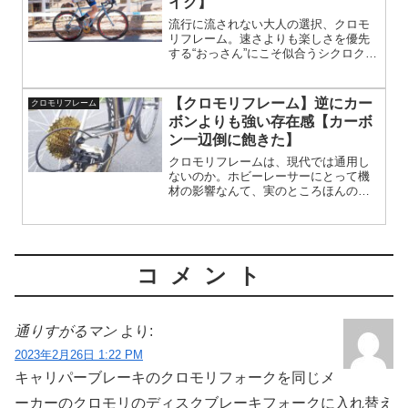
イク】
流行に流されない大人の選択、クロモ
リフレーム。速さよりも楽しさを優先
する“おっさん”にこそ似合うシクロクロ
スの魅力とは。修理しながら長く乗れ
る、職人の情熱が宿る一台の価値を語
ります。
【クロモリフレーム】逆にカー
クロモリフレーム
ボンよりも強い存在感【カーボ
ン一辺倒に飽きた】
クロモリフレームは、現代では通用し
ないのか。ホビーレーサーにとって機
材の影響なんて、実のところほんの僅
か。その僅かな性能差を大きく感じ取
って、機材の話に花が咲く。実際には
違いが分かっていなくても…
コメント
通りすがるマン
より:
2023年2月26日 1:22 PM
キャリパーブレーキのクロモリフォークを同じメ
ーカーのクロモリのディスクブレーキフォークに入れ替え