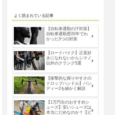
よく読まれている記事
【自転車通勤の汗対策】
自転車通勤歴20年でわ
かった3つの対策
【ロードバイク】正直好
きになれないからシマノ
以外のクランク5選
【衝撃的な握りやすさの
ドロップハンドル】バン
ディー2を細かく解説
【1万円台のおすすめシ
ューズ】安いシューズは
本当にだめなのか？【ビ