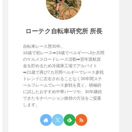
ローテク自転車研究所 所長
自転車レース歴30年。
16歳で初レース➡19歳でベルギーへ3か月間
のケルメスロードレース活動➡翌年渡航資
金を貯めるため冷蔵庫工場でアルバイト
➡21歳で再び7カ月間ベルギーでレース参戦
トレンドに左右されることなく30年間スチ
ールフレームでレース参戦を貫く。積極的
に試したおすすめ中華パーツや、30年継続
できたモチベーション維持の方法をご提案
します。