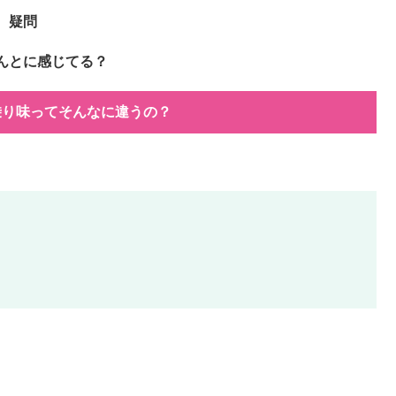
疑問
んとに感じてる？
乗り味ってそんなに違うの？
。