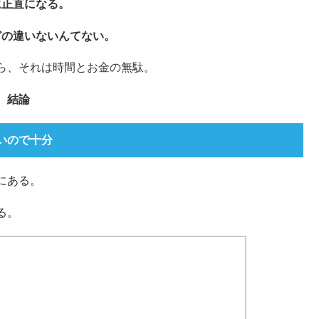
に正直になる。
どの違いないんてない。
ら、それは時間とお金の無駄。
結論
いので十分
にある。
る。