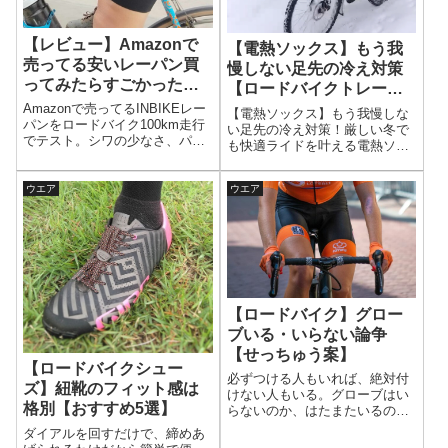
【レビュー】Amazonで
【電熱ソックス】もう我
売ってる安いレーパン買
慢しない足先の冷え対策
ってみたらすごかった
【ロードバイクトレーニ
【INBIKE】
ング】
Amazonで売ってるINBIKEレー
【電熱ソックス】もう我慢しな
パンをロードバイク100km走行
い足先の冷え対策！厳しい冬で
でテスト。シワの少なさ、パッ
も快適ライドを叶える電熱ソッ
ドの快適性、ビブの使いやすさ
クスの魅力と選び方を徹底解
など実走での使用感を詳しくレ
説。冷えに悩むサイクリスト必
ビュー。価格以上の品質を検
ウエア
ウエア
見、冬のライドを快適に楽しむ
証。
方法を紹介します！
【ロードバイク】グロー
ブいる・いらない論争
【せっちゅう案】
【ロードバイクシュー
必ずつける人もいれば、絶対付
ズ】紐靴のフィット感は
けない人もいる。グローブはい
格別【おすすめ5選】
らないのか、はたまたいるの
か。案外なにも考えずにつけて
ダイアルを回すだけで、締めあ
いる人も多い。逆に付けない人