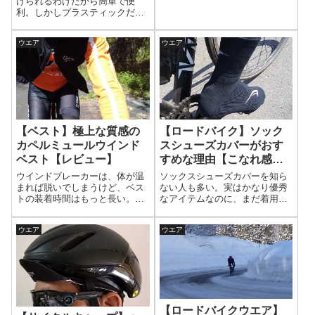
げられるわけだから簡単で便
は、こだわりがある人が多い。
利。しかしプラスティックだか
真っ二つに分かれるグローブ着
ら、割と壊れる。局所的に締ま
用論。安全性と快適性の両立。
りがち。これに気が付きなが
ウエア
ウエア
ら、「ひもシューズはめんどく
せーからな」と敬遠してるかも
しれない。ひもシューズの良さ
は、壊れる部品がない、全体的
に締めあげられる。
【ベスト】極上な質感の
【ロードバイク】ソック
カペルミュールウインド
スシューズカバーがおす
ベスト【レビュー】
すめな理由【こなれ感ア
ップ】
ウインドブレーカーは、体が温
ソックスシューズカバーを知ら
まれば脱いでしまうけど、ベス
ない人も多い。実はかなり優秀
トの装着時間はもっと長い。ス
なアイテムなのに、まだ着用者
トレッチ素材が、現代のウエア
は少数派。でも、速い人ほど履
にマッチする。バタバタしてる
く人が多い。トップレーサーで
ウエア
ウエア
と違和感を感じる。ストレッチ
は定番で、スピードを追求する
素材でアウトラインが崩れない
なら必須級の存在になりつつあ
カペルミュールベストはありが
る。
たい。
【ロードバイクウエア】