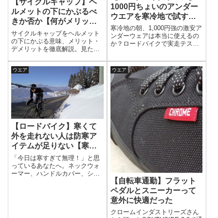
【サイクルキャップ】ヘ
1000円ちょいのアンダー
ルメットの下にかぶるべ
ウエアを寒冷地で試す
きか否か【何がメリット
【もうバカにできない】
寒冷地の朝、1,000円強の激安ア
なのか】
サイクルキャップをヘルメット
ンダーウェアは本当に使えるの
の下にかぶる意味、メリット・
か？ロードバイクで実走テスト
デメリットを徹底解説。見た目
を敢行し、高級インナーとの違
や快適性、防寒・日差し対策ま
いを体感！コスパ最強か、失敗
で網羅。初心者もベテランも納
か？気になる結果をチェック！
ウエア
ウエア
得の一枚を選ぶコツとは？ライ
ド中の汗対策や通気性とのバラ
ンス、シーズンごとの使い分け
も紹介。キャップ選びで差がつ
く！
【ロードバイク】寒くて
外を走れない人は防寒ア
イテムが足りない【寒冷
地】
「今日は寒すぎて無理！」と思
っているあなたへ。ネックウォ
ーマー、ハンドルカバー、シュ
【自転車通勤】フラット
ーズカバーを使えば、もう寒さ
に悩まされることはありませ
ペダルとスニーカーって
ん。これでぬくぬくサイクリン
意外に快適だった
グ！冬でも快適に走れる理由を
クロームインダストリーズさん
チェックして、思わず外に出た