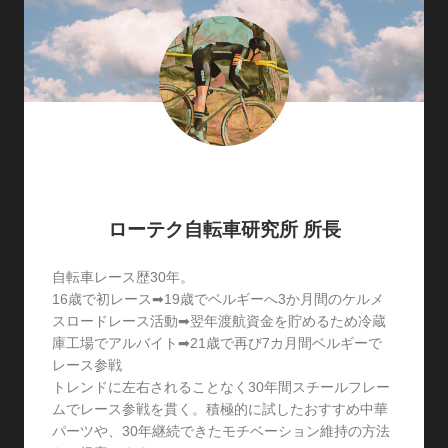
ローテク自転車研究所 所長
自転車レース歴30年。
16歳で初レース➡19歳でベルギーへ3か月間のケルメ
スロードレース活動➡翌年渡航資金を貯めるため冷蔵
庫工場でアルバイト➡21歳で再び7カ月間ベルギーで
レース参戦
トレンドに左右されることなく30年間スチールフレー
ムでレース参戦を貫く。積極的に試したおすすめ中華
パーツや、30年継続できたモチベーション維持の方法