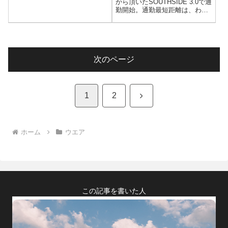
から頂いたSOUTHSIDE 3.0で通
くなるはず！
勤開始。通勤最短距離は、わず
か６㎞。ビンディングペダルで
ある意味は、ほぼない。ただ消
耗していく、シューズとクリー
トをやめた。ビンディングシュ
ーズのカチカチソールが不快だ
ったことに気が付いた
次のページ
次
1
2
へ
ホーム
ウエア
この記事を書いた人