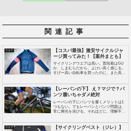
関連記事
【コスパ最強】激安サイクルジャ
ウエア
ージ買ってみた！【案外まとも】
サイクリングウエアは高い。普段着はGU
か、しまむらだから、よけい高く感じる。
すげー高い自転車を買ったのに、また高い
ウエアを買うのか…でも、ウエアを甘く見
てはいけない。楽しくなるか、つらくなる
かの分かれ道は、ウエアの選び方と持って
【レーパンの下】 え？マジで？パ
ウエア
いるアイテム数。
ンツ履いちゃダメ絶対
レーパンの下にパンツを履くメリットは1
つもない。でもレーパンとパンツ問題は、
常に脚光を浴びる。それほどに、理解不可
能で日常とはかけ離れているのがレーパ
ン。普通のパンツには綿が含まれてる。綿
は水分を蓄える。だから濡れたら冷える。
【サイクリングベスト（ジレ）】
ウエア
乾きにくいし、そもそも不快。もうパンツ