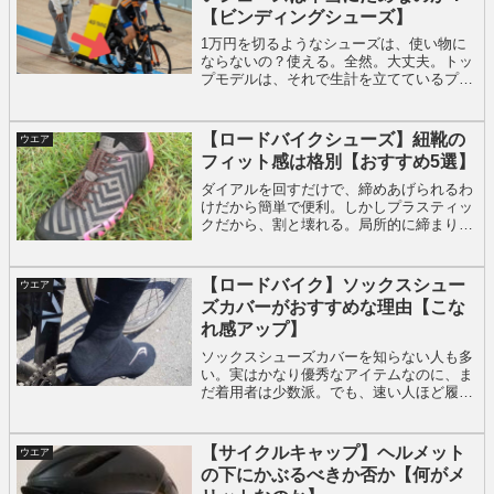
【ビンディングシューズ】
1万円を切るようなシューズは、使い物に
ならないの？使える。全然。大丈夫。トッ
プモデルは、それで生計を立てているプロ
選手が使ってるもの。それと同じものでな
くても、十分なのは明白無理して高いシュ
ーズを買う必要はない。もはや、気持ちの
【ロードバイクシューズ】紐靴の
ウエア
問題。
フィット感は格別【おすすめ5選】
ダイアルを回すだけで、締めあげられるわ
けだから簡単で便利。しかしプラスティッ
クだから、割と壊れる。局所的に締まりが
ち。これに気が付きながら、「ひもシュー
ズはめんどくせーからな」と敬遠してるか
もしれない。ひもシューズの良さは、壊れ
【ロードバイク】ソックスシュー
ウエア
る部品がない、全体的に締めあげられる。
ズカバーがおすすめな理由【こな
れ感アップ】
ソックスシューズカバーを知らない人も多
い。実はかなり優秀なアイテムなのに、ま
だ着用者は少数派。でも、速い人ほど履く
人が多い。トップレーサーでは定番で、ス
ピードを追求するなら必須級の存在になり
つつある。
【サイクルキャップ】ヘルメット
ウエア
の下にかぶるべきか否か【何がメ