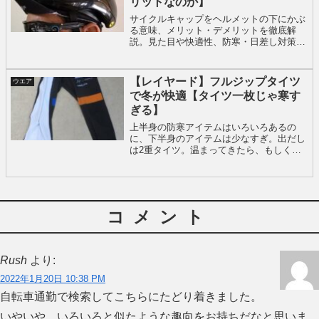
リットなのか】
サイクルキャップをヘルメットの下にかぶ
る意味、メリット・デメリットを徹底解
説。見た目や快適性、防寒・日差し対策ま
で網羅。初心者もベテランも納得の一枚を
選ぶコツとは？ライド中の汗対策や通気性
とのバランス、シーズンごとの使い分けも
【レイヤード】フルジップタイツ
ウエア
紹介。キャップ選びで差がつく！
で冬が快適【タイツ一枚じゃ寒す
ぎる】
上半身の防寒アイテムはいろいろあるの
に、下半身のアイテムは少なすぎ。出だし
は2重タイツ。温まってきたら、もしくは
登りの手前で脱ぐ。これならシューズを脱
がずにタイツが脱げる。頂上について、下
山前に履く。上も下も快適。冬の走りの質
を上げられる。
コメント
Rush
より:
2022年1月20日 10:38 PM
自転車通勤で検索してこちらにたどり着きました。
いやいや、いろいろと似たような趣向をお持ちだなと思いま