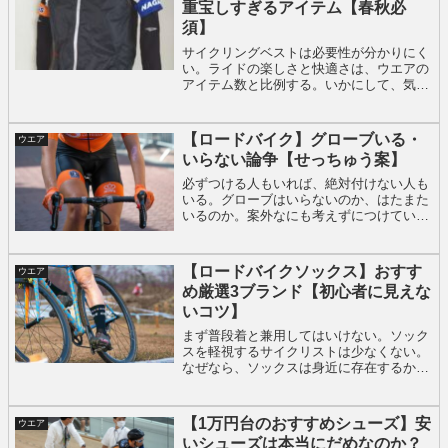
重宝しすぎるアイテム【春秋必
はいらない。
須】
サイクリングベストは必要性が分かりにく
い。ライドの楽しさと快適さは、ウエアの
アイテム数と比例する。いかにして、気温
や運動強度に対して、こまかく対応できる
か。ベストをウインドブレーカーの下に着
る→ウインドブレーカーを脱いだ時、いき
【ロードバイク】グローブいる・
ウエア
なり寒くならない
いらない論争【せっちゅう案】
必ずつける人もいれば、絶対付けない人も
いる。グローブはいらないのか、はたまた
いるのか。案外なにも考えずにつけている
人も多い。逆に付けない人は、こだわりが
ある人が多い。真っ二つに分かれるグロー
ブ着用論。安全性と快適性の両立。
【ロードバイクソックス】おすす
ウエア
め厳選3ブランド【初心者に見えな
いコツ】
まず普段着と兼用してはいけない。ソック
スを軽視するサイクリストは少なくない。
なぜなら、ソックスは身近に存在するか
ら。レーパンや、ジャージはＴシャツとハ
ーフパンツに置き換えられない。でもソッ
クスは、普段着とそう遠くない形をして
【1万円台のおすすめシューズ】安
ウエア
る。
いシューズは本当にだめなのか？