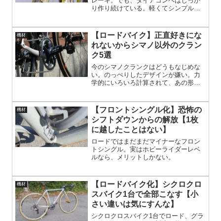
レーキ。でも、ダイアコンペはしっか
り作り続けている。軽くてシンプル、
セッティングさえ決まれば制動力も十
分。みんながディスクだからって、デ
ィスクにする必要はない。
【ロードバイク】正直好きにな
機材
れないからシマノ以外のクラン
ク5選
今のシマノクランクはどうもなじめな
い。のっぺりしたデザインが嫌い。力
学的にいろいろ計算されて、あの形に
至ったのだろう。主観でいうと「機能
を優先しすぎると美を損ねる」。シマ
ノ以外のクランクはどんなものがある
【フロントシングル化】恐怖の
機材
のか。クランクは「自転車の顔」。
シフトダウンからの解放【1枚
に越したことはない】
ロードではまだまだマイナーなフロン
トシングル。実はホビーライダーレベ
ルなら、メリットしかない。
【ロードバイク化】シクロクロ
機材
スバイク1台で全部こなす【小
さい違いは気にすんな】
シクロクロスバイク1台でロード、グラ