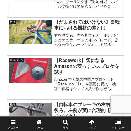
ベル、ツーリングまで対応可能！ホイ
ール交換だけで多彩なライドを楽し
め、コストもスペースも節約。機材に
悩む前に、シクロクロスの万能性を体
感しよう。今すぐ記事で詳細をチェッ
【だまされてはいけない】自転
機材
ク！
車における機材の差とは
右を見ても、左を見てもカーボンバイ
クとデュラエースのオンパレード。あ
んな高価なパーツなのに、全然珍しく
ない。セカンドグレードのアルテグラ
のほうが、見かけないんじゃないかと
思うぐらい。いいパーツは速くなるの
【Racework】気になる
中華パーツ
か？答えはノー。
Amazonの安っすいスプロケを
試す
Amazonで人気の中華スプロケット
「Racework 11s」を実際に購入・検
証！価格はシマノの約半額ながら、変
速性能や重量、装着時の注意点まで徹
底レビュー。初心者やトレーニング用
に最適なコスパ重視の選択肢を探る方
【自転車のブレーキの左右】右
機材
必見の記事です。実際の使用感や組み
後ろ、左前が実に合理的【ロー
付けのコツも詳しく紹介し、コストパ
ドバイク】
フォーマンスを重視するサイクリスト
にとっておすすめです！
ブレーキングは、神経質になるべき。
ペダリングを緩めるだけでも減速す
メニュー
ホーム
検索
トップ
サイドバー