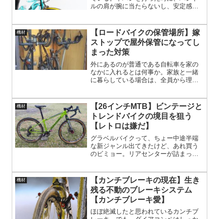
ルの肩が腕に当たらないし、安定感を
得られる。下藩の出番がなかったドロ
ップハンドル初心者にとっても、下ハ
ンを握りたくなる。
【ロードバイクの保管場所】嫁
機材
ストップで屋外保管になってし
まった対策
外にあるのが普通である自転車を家の
なかに入れるとは何事か。家族と一緒
に暮らしている場合は、全員から理解
を得られるとは限らない。タイヤなん
て何をふんでいるのか、わからないで
はないか。イヌやトリのアレをふんで
【26インチMTB】ビンテージと
機材
いるかもしれない。
トレンドバイクの境目を狙う
【レトロは嫌だ】
グラベルバイクって、ちょー中途半端
な新ジャンル出てきたけど、あれ買う
のビミョー。リアセンターが詰まった
だけのシクロクロスバイクみたいなや
つ。そもそも、世界一の舗装率を誇る
日本での使い道がビミョー。でも、太
【カンチブレーキの現在】生き
機材
いタイヤにドロップハンドルは、なん
残る不動のブレーキシステム
かよさそうということで、グラベルバ
【カンチブレーキ愛】
イク風MTBをご提案。
ほぼ絶滅したと思われているカンチブ