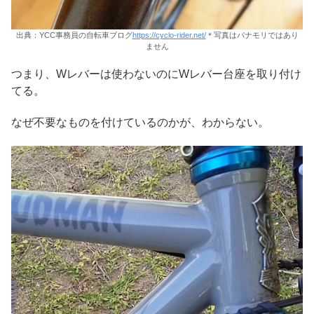
出典：YCC事務員の自転車ブログ
https://cyclo-rider.net/
＊写真はパナモリではあり
ません
つまり、Wレバーは使わないのにWレバー台座を取り付け
てる。
なぜ不要なものを付けているのかが、わからない。