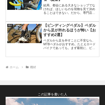
結局、都会にある大きなショップでな
ければ、ほしいものを現物を見て決め
ることはできない。だから、専門店に
注文することになる。ん？通販とたい
して変わらない？通販なら、すべての
メーカー、すべてのモデルから選ぶこ
【ビンディングペダル】ペダル
機材
とができる。
から足が外れるほうが怖い【お
すすめ2選】
ペダルから足を外すことに不安なら、
MTBペダルがおすすめ。たとえロード
バイクであっても。まず最初に、ビン
ディングペダルのメリットを不安なく
体験したい。スニーカーでは自転車に
乗れなくなる。
ホーム
機材
この記事を書いた人