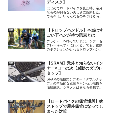
ディスク】
確認すべき。
はじめてロードバイクを見た時、余分
なものが何もない美しさに感動した。
でも今は、いろんなものをつける時代
になった。冷静に考えると、いろんな
ものが不要であることに気が付く。ゴ
テゴテとパーツを付ける方向の、ロー
【ドロップハンドル】本当はす
機材
ドバイク事情。シンプルを追求するの
ごい下ハンが持つ恩恵とは
も、悪くない。
ブラケットを持っていれば、シフトも
ブレーキもすぐに行える。でも、複数
のポジションがとれるドロップハンド
ルのメリットを無視しているともいえ
る。下ハンはドロップハンドルの利点
を凝縮している。
【SRAM】意外と知らないイン
機材
ナー×ローの次【感動のダブル
タップ】
SRAMの機械式シフター「ダブルタッ
プ」の革新的な変速キャンセル機構を
徹底解説。シマノとは異なる発想で、
インナー×ローの次のギアを誤って操作
しても変速をキャンセルし、レース中
のミスを防ぎます。独自の操作感やメ
【ロードバイクの保管場所】嫁
機材
ンテナンスのコツも紹介し、SRAMの
ストップで屋外保管になってし
魅力を深掘り。ロードバイクの変速シ
まった対策
ステムに新たな選択肢を求める方必見