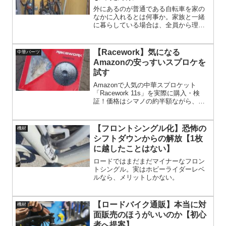
の記事です。
外にあるのが普通である自転車を家の
なかに入れるとは何事か。家族と一緒
に暮らしている場合は、全員から理解
を得られるとは限らない。タイヤなん
て何をふんでいるのか、わからないで
はないか。イヌやトリのアレをふんで
【Racework】気になる
中華パーツ
いるかもしれない。
Amazonの安っすいスプロケを
試す
Amazonで人気の中華スプロケット
「Racework 11s」を実際に購入・検
証！価格はシマノの約半額ながら、変
速性能や重量、装着時の注意点まで徹
底レビュー。初心者やトレーニング用
に最適なコスパ重視の選択肢を探る方
【フロントシングル化】恐怖の
機材
必見の記事です。実際の使用感や組み
シフトダウンからの解放【1枚
付けのコツも詳しく紹介し、コストパ
に越したことはない】
フォーマンスを重視するサイクリスト
にとっておすすめです！
ロードではまだまだマイナーなフロン
トシングル。実はホビーライダーレベ
ルなら、メリットしかない。
【ロードバイク通販】本当に対
機材
面販売のほうがいいのか【初心
者へ提案】