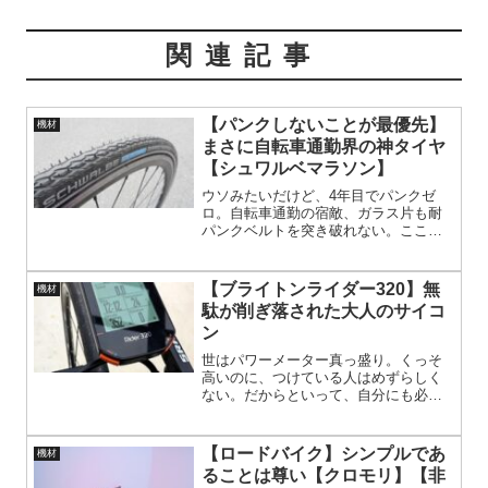
関連記事
【パンクしないことが最優先】
機材
まさに自転車通勤界の神タイヤ
【シュワルベマラソン】
ウソみたいだけど、4年目でパンクゼ
ロ。自転車通勤の宿敵、ガラス片も耐
パンクベルトを突き破れない。ここま
でパンクしないなら、予備チューブは
携帯不要な気もする
【ブライトンライダー320】無
機材
駄が削ぎ落された大人のサイコ
ン
世はパワーメーター真っ盛り。くっそ
高いのに、つけている人はめずらしく
ない。だからといって、自分にも必要
かどうかは別。特に働き盛りの４０代
にとっては、パワーどうのよりも健康
に気を配らなきゃいけない。だから、
【ロードバイク】シンプルであ
機材
パワーメータで出力なんて見てるよ
ることは尊い【クロモリ】【非
り、自分のバロメータである心拍数を