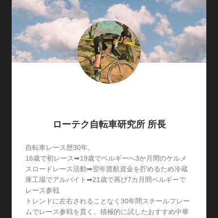
ローテク自転車研究所 所長
自転車レース歴30年。
16歳で初レース➡19歳でベルギーへ3か月間のケルメ
スロードレース活動➡翌年渡航資金を貯めるため冷蔵
庫工場でアルバイト➡21歳で再び7カ月間ベルギーで
レース参戦
トレンドに左右されることなく30年間スチールフレー
ムでレース参戦を貫く。積極的に試したおすすめ中華