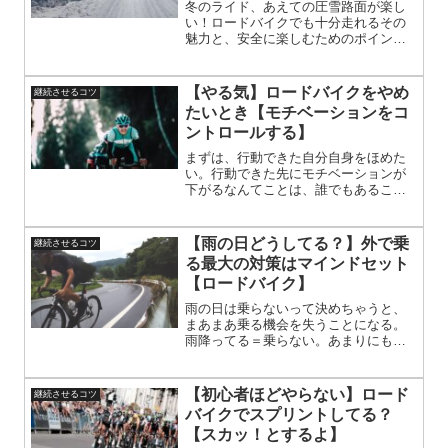
冬のライド、あえての圧雪路面が楽し
い！ロードバイクでも十分走れるその
魅力と、安全に楽しむためのポイント
を詳しく解説。専用のバイクじゃなく
てもOK。装備とコツ次第で、冬道の楽
しさが広がります。冬にしか味わえな
【やる気】ロードバイクをやめ
継続させるコツ
い静けさや景色も満喫しよう！雪道ビ
たいとき【モチベーションをコ
ギナーも安心のガイド。
ントロールする】
まずは、行動できた自分自身をほめた
い。行動できた先にモチベーションが
下がるなんてことは、誰でもあるこ
と。でも、それはちょっとしたきっか
けで上がるもの。そのきっかけは自分
自身で作る必要がある。
【雨の日どうしてる？】外で乗
継続させるコツ
る最大の対策はマインドセット
【ロードバイク】
雨の日は乗らないって決めちゃうと、
まあまあ乗る機会を失うことになる。
雨降ってる＝乗らない。あまりにも短
絡的だから、簡単に乗ることをやめな
い。いろんなことを考慮する。雨でも
走ってみると、意外に楽しい。要は乗
【初心者ほどやらない】ロード
継続させるコツ
りたいときに乗る。もっと野性的にな
バイクでスプリントしてる？
る。
【スカッ！とするよ】