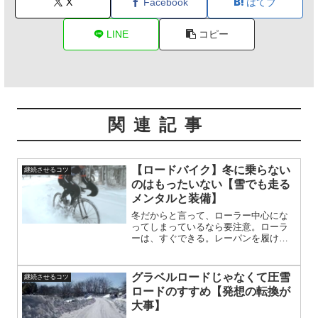
X
Facebook
はてブ
LINE
コピー
関連記事
【ロードバイク】冬に乗らない
継続させるコツ
のはもったいない【雪でも走る
メンタルと装備】
冬だからと言って、ローラー中心にな
ってしまっているなら要注意。ローラ
ーは、すぐできる。レーパンを履けば
準備完了。外は雨か雪。だからこそ、
義務感が芽生え始める。義務感で趣味
をやってはいけない。まじめな人ほ
グラベルロードじゃなくて圧雪
継続させるコツ
ど、ローラーが目の前にあるのにやら
ロードのすすめ【発想の転換が
ない自分が許せなくなる。
大事】