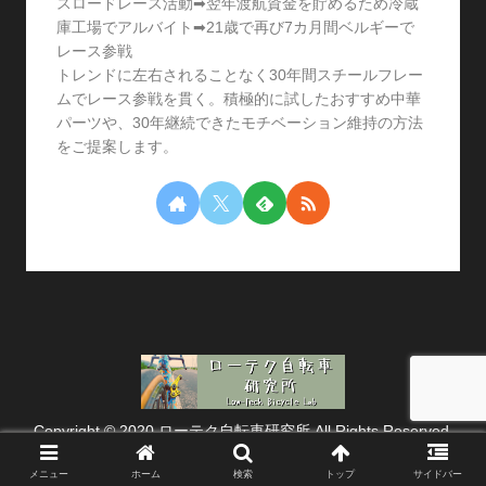
スロードレース活動➡翌年渡航資金を貯めるため冷蔵
庫工場でアルバイト➡21歳で再び7カ月間ベルギーで
レース参戦
トレンドに左右されることなく30年間スチールフレー
ムでレース参戦を貫く。積極的に試したおすすめ中華
パーツや、30年継続できたモチベーション維持の方法
をご提案します。
Copyright © 2020 ローテク自転車研究所 All Rights Reserved.
メニュー
ホーム
検索
トップ
サイドバー