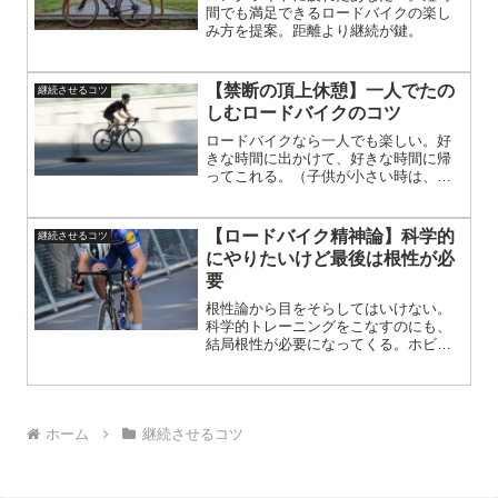
ードバイクの新しい魅力を見つけまし
間でも満足できるロードバイクの楽し
ょう。
み方を提案。距離より継続が鍵。
【禁断の頂上休憩】一人でたの
継続させるコツ
しむロードバイクのコツ
ロードバイクなら一人でも楽しい。好
きな時間に出かけて、好きな時間に帰
ってこれる。（子供が小さい時は、門
限が厳しい…）グループライドも、も
ちろん楽しい。でも、なにも縛られな
い一人ライドも、ロードバイクの醍醐
【ロードバイク精神論】科学的
継続させるコツ
味。楽しみ方の一つが頂上休憩
にやりたいけど最後は根性が必
要
根性論から目をそらしてはいけない。
科学的トレーニングをこなすのにも、
結局根性が必要になってくる。ホビー
レースなら、根性だけのトレーニング
でも十分楽しめる。仲間と走る機会が
あって、競り合っていれば必ず強くな
れる。そこにはパワーメーターも、ハ
ートレートモニターもいらない。
ホーム
継続させるコツ