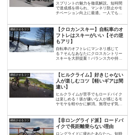
スプリントの魅力を徹底解説。短時間
で達成感を得られ、マンネリ防止やモ
チベーション向上に最適。一人でも楽
しめる方法や安全な練習場所の選び
方、フォーム改善のポイントまで詳し
く紹介。ロングライドだけで満足でき
【クロカンスキー】自転車のオ
継続させるコツ
ない方、忙しくて時間が取れない方に
フトレはスキーがいい【その逆
もおすすめ。
もアリ】
自転車のオフトレにマンネリ感じて
る？そんなあなたにクロスカントリー
スキーを大胆提案！バランス力や持久
力を冬の雪上で鍛えられる新感覚トレ
ーニング。初心者も楽しめるから、冬
こそ差がつく体づくりを始めよう！冬
【ヒルクライム】好きじゃない
継続させるコツ
季限定のスポーツで、全身運動ができ
人が楽しむコツ【軽いギアは間
るため、心肺機能アップや筋力強化に
違い】
も効果的。次のシーズンに向けて準備
万端に！
ヒルクライムが苦手でもロードバイク
は楽しめる！坂が嫌いな人が感じるモ
ヤモヤを軽やかに解消。無理せず気持
ちよく走るための考え方とコツを、等
身大の視点でやさしく解説します。脚
力や根性だけじゃない、楽しみ方は人
【非ロングライド派】ロードバ
継続させるコツ
それぞれ。苦手意識を変えるヒントが
イクで長距離乗らない理由
きっと見つかる、初心者にも安心な内
容です。ヒルクライムに縛られないロ
ロングライドに疲れたあなたへ。短時