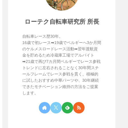
ローテク自転車研究所 所長
自転車レース歴30年。
16歳で初レース➡19歳でベルギーへ3か月間
のケルメスロードレース活動➡翌年渡航資
金を貯めるため冷蔵庫工場でアルバイト
➡21歳で再び7カ月間ベルギーでレース参戦
トレンドに左右されることなく30年間スチ
ールフレームでレース参戦を貫く。積極的
に試したおすすめ中華パーツや、30年継続
できたモチベーション維持の方法をご提案
します。