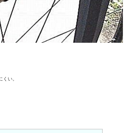
にくい。
。