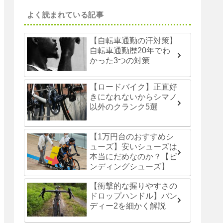
よく読まれている記事
【自転車通勤の汗対策】
自転車通勤歴20年でわ
かった3つの対策
【ロードバイク】正直好
きになれないからシマノ
以外のクランク5選
【1万円台のおすすめシ
ューズ】安いシューズは
本当にだめなのか？【ビ
ンディングシューズ】
【衝撃的な握りやすさの
ドロップハンドル】バン
ディー2を細かく解説