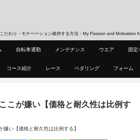
・モチベーション維持する方法・My Passion and Motivation for Low
ム
自転車通勤
メンテナンス
ウエア
固定
コース紹介
レース
ペダリング
フォーム
ここが嫌い【価格と耐久性は比例す
が嫌い【価格と耐久性は比例する】