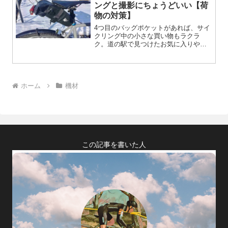
厳選。初心者にもわかりやすく解説。
ングと撮影にちょうどいい【荷
物の対策】
4つ目のバッグポケットがあれば、サイ
クリング中の小さな買い物もラクラ
ク。道の駅で見つけたお気に入りや補
給食など、ちょっとした荷物をスマー
トに収納できます。それだけで走りの
質やモチベーションがぐんとアップ。
わずかな工夫で、サイクリングの楽し
さは大きく変わる。
ホーム
機材
この記事を書いた人