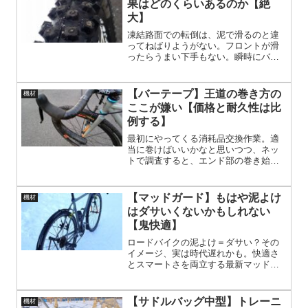
果はどのくらいあるのか【絶
大】
凍結路面での転倒は、泥で滑るのと違
ってねばりようがない。フロントが滑
ったらうまい下手もない。瞬時にバラ
ンスを取り直す時間は無く、あっとい
う間に地面へ叩きつけられる。この不
安から解放されるのは、大きなメリッ
【バーテープ】王道の巻き方の
機材
トがある。
ここが嫌い【価格と耐久性は比
例する】
最初にやってくる消耗品交換作業。適
当に巻けばいいかなと思いつつ、ネッ
トで調査すると、エンド部の巻き始め
は、はみ出すように巻くように説明が
ある。でも基本の巻き方はエンド部分
が分厚くなってダサく見えてしまう。
【マッドガード】もはや泥よけ
機材
はダサいくないかもしれない
【鬼快適】
ロードバイクの泥よけ＝ダサい？その
イメージ、実は時代遅れかも。快適さ
とスマートさを両立する最新マッドガ
ード事情を、実走レビューとともに紹
介。雨の日も走りたい人必見！見た目
を損なわず、性能も優秀なアイテムを
【サドルバッグ中型】トレーニ
機材