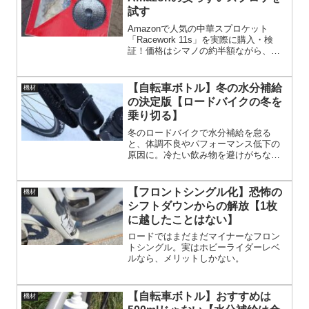
試す
Amazonで人気の中華スプロケット
「Racework 11s」を実際に購入・検
証！価格はシマノの約半額ながら、変
速性能や重量、装着時の注意点まで徹
底レビュー。初心者やトレーニング用
に最適なコスパ重視の選択肢を探る方
【自転車ボトル】冬の水分補給
機材
必見の記事です。実際の使用感や組み
の決定版【ロードバイクの冬を
付けのコツも詳しく紹介し、コストパ
乗り切る】
フォーマンスを重視するサイクリスト
にとっておすすめです！
冬のロードバイクで水分補給を怠る
と、体調不良やパフォーマンス低下の
原因に。冷たい飲み物を避けがちな冬
でも、保温ボトルを使えば温かい飲料
で快適に水分補給が可能です。ボトル
ケージにフィットする設計や片手で開
【フロントシングル化】恐怖の
機材
閉できるフタ付きなど、冬のライドを
シフトダウンからの解放【1枚
快適にするポイントを紹介していま
に越したことはない】
す。
ロードではまだまだマイナーなフロン
トシングル。実はホビーライダーレベ
ルなら、メリットしかない。
【自転車ボトル】おすすめは
機材