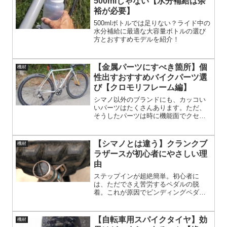
500mlじゃない【水分補給は余
裕が必要】
500mlボトルでは足りない？ライド中の
水分補給に最適な大容量ボトルの選び
方とおすすめモデルを紹介！
【金属パーツにすべき箇所】個
機材
性出すおすすめバイクパーツ選
び【クロモリフレーム編】
シマノ以外のブランドにも、カッコい
いパーツはたくさんあります。ただ、
そうしたパーツは時に機能面でクセが
あったりもします。でもそれがまた面
白いところ。軽さと高剛性を追求すれ
ば速さも手に入る──もちろんそれは間
【シマノとは違う】クランクブ
機材
違っていない。でも、もし求めるのが
ラザースが初心者にやさしい理
「おもしろい」だとしたら、それこそ
由
趣味としてのバイクの醍醐味でしょ
う。パーツ選びに正解なんてない。面
ステップインが超絶簡単。初心者に
白いと思えるなら、それで十分なんで
は、ただでさえ苦労するペダルの脱
す。
着。これが原因でビンディングペダル
にできず、フラットペダルで乗るひと
もいる。四面キャッチで、かかと側か
らもハマる簡単さ。
【自転車用スパイクタイヤ】効
機材