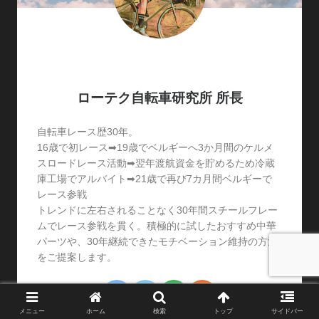
ローテク自転車研究所 所長
自転車レース歴30年。
16歳で初レース➡19歳でベルギーへ3か月間のケルメ
スロードレース活動➡翌年渡航資金を貯めるため冷蔵
庫工場でアルバイト➡21歳で再び7カ月間ベルギーで
レース参戦
トレンドに左右されることなく30年間スチールフレー
ムでレース参戦を貫く。積極的に試したおすすめ中華
パーツや、30年継続できたモチベーション維持の方法
をご提案します。
メニュー
ホーム
検索
トップ
サイドバー