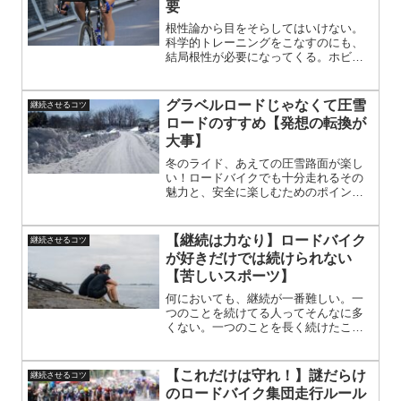
要
も効果的。次のシーズンに向けて準備
万端に！
根性論から目をそらしてはいけない。
科学的トレーニングをこなすのにも、
結局根性が必要になってくる。ホビー
レースなら、根性だけのトレーニング
でも十分楽しめる。仲間と走る機会が
あって、競り合っていれば必ず強くな
グラベルロードじゃなくて圧雪
継続させるコツ
れる。そこにはパワーメーターも、ハ
ロードのすすめ【発想の転換が
ートレートモニターもいらない。
大事】
冬のライド、あえての圧雪路面が楽し
い！ロードバイクでも十分走れるその
魅力と、安全に楽しむためのポイント
を詳しく解説。専用のバイクじゃなく
てもOK。装備とコツ次第で、冬道の楽
しさが広がります。冬にしか味わえな
【継続は力なり】ロードバイク
継続させるコツ
い静けさや景色も満喫しよう！雪道ビ
が好きだけでは続けられない
ギナーも安心のガイド。
【苦しいスポーツ】
何においても、継続が一番難しい。一
つのことを続けてる人ってそんなに多
くない。一つのことを長く続けたこと
がない人に限って、好きだから続けら
れるんでしょ？って言ってくる。とこ
ろが、好きだけでは続けられない。続
【これだけは守れ！】謎だらけ
継続させるコツ
けるには工夫が必要。
のロードバイク集団走行ルール