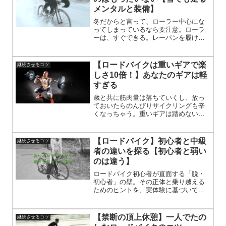
メンタルと装備】
冬だからと言って、ローラー中心にな
ってしまっているなら要注意。ローラ
ーは、すぐできる。レーパンを履けば
準備完了。外は雨か雪。だからこそ、
義務感が芽生え始める。義務感で趣味
をやってはいけない。まじめな人ほ
【ロードバイクは重いギアで楽
継続させるコツ
ど、ローラーが目の前にあるのにやら
しさ10倍！】あなたのギアは軽
ない自分が許せなくなる。
すぎる
歳と共に筋肉量は落ちていくし、放っ
ておいたらのんびりサイクリングも辛
くなっちゃう。重いギアは踏めないか
ら、軽いギアで、クルクルクルクル回
して楽になった錯覚を起こしてる。こ
れは、ペダルを踏み込んだ時の重さ
【ロードバイク】初心者と中級
継続させるコツ
を、不快に感じてしまうから。
者の違いを探る【初心者と弱い
のは違う】
ロードバイク初心者が直面する「脱・
初心者」の壁。その正体と乗り越える
ためのヒントを、実体験に基づいて解
説。気負わず楽しむコツを知りたい方
は必見！次のステップへ進むヒントが
ここに。ペース配分や距離感、心の持
【禁断の頂上休憩】一人でたの
継続させるコツ
ちようなど、上達を焦らず自然にレベ