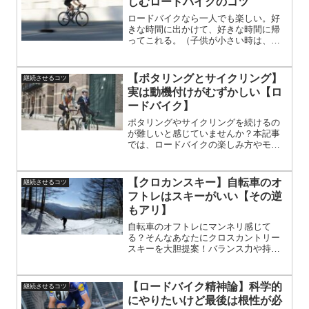
しむロードバイクのコツ
ルアップするための視点を紹介。趣味
として長く続けるために、挫折しない
ロードバイクなら一人でも楽しい。好
工夫とリアルな気づきが詰まった一記
きな時間に出かけて、好きな時間に帰
事です。
ってこれる。（子供が小さい時は、門
限が厳しい…）グループライドも、も
ちろん楽しい。でも、なにも縛られな
い一人ライドも、ロードバイクの醍醐
【ポタリングとサイクリング】
継続させるコツ
味。楽しみ方の一つが頂上休憩
実は動機付けがむずかしい【ロ
ードバイク】
ポタリングやサイクリングを続けるの
が難しいと感じていませんか？本記事
では、ロードバイクの楽しみ方やモチ
ベーション維持のコツを紹介します。
レースに出ることで新たな刺激を得る
方法や、初心者におすすめのイベント
【クロカンスキー】自転車のオ
継続させるコツ
も解説。自転車ライフをより充実させ
フトレはスキーがいい【その逆
るヒントが満載です。
もアリ】
自転車のオフトレにマンネリ感じて
る？そんなあなたにクロスカントリー
スキーを大胆提案！バランス力や持久
力を冬の雪上で鍛えられる新感覚トレ
ーニング。初心者も楽しめるから、冬
こそ差がつく体づくりを始めよう！冬
【ロードバイク精神論】科学的
継続させるコツ
季限定のスポーツで、全身運動ができ
にやりたいけど最後は根性が必
るため、心肺機能アップや筋力強化に