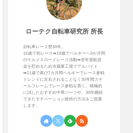
ローテク自転車研究所 所長
自転車レース歴30年。
16歳で初レース➡19歳でベルギーへ3か月間
のケルメスロードレース活動➡翌年渡航資
金を貯めるため冷蔵庫工場でアルバイト
➡21歳で再び7カ月間ベルギーでレース参戦
トレンドに左右されることなく30年間スチ
ールフレームでレース参戦を貫く。積極的
に試したおすすめ中華パーツや、30年継続
できたモチベーション維持の方法をご提案
します。