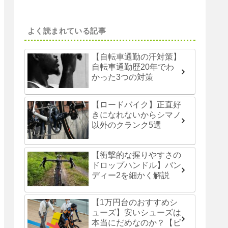
よく読まれている記事
【自転車通勤の汗対策】
自転車通勤歴20年でわ
かった3つの対策
【ロードバイク】正直好
きになれないからシマノ
以外のクランク5選
【衝撃的な握りやすさの
ドロップハンドル】バン
ディー2を細かく解説
【1万円台のおすすめシ
ューズ】安いシューズは
本当にだめなのか？【ビ