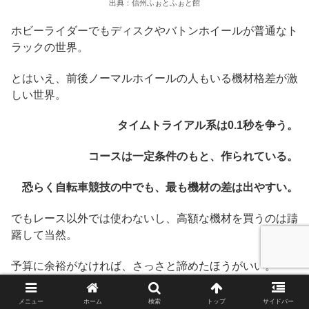
出典：信州ふぉとふぉと館
ホビーライダーでもディスクやバトンホイールが普通なト
ラックの世界。
とはいえ、前後ノーマルホイールの人もいる機材格差が激
しい世界。
タイムトライアル系は0.1秒を争う。
コースは一定条件のもと、作られている。
恐らく自転車競技の中でも、最も機材の差は出やすい。
でもレース以外では使わないし、高額な機材を買うのは躊
躇して当然。
予算に余裕がなければ、さっさと諦めたほうがいい。
最低限のもので出る。
メニュー
ホーム
検索
トップ
サイドバー