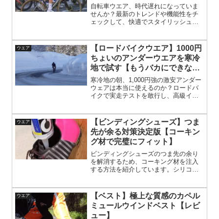
自転車ウエア、時代遅れになっていま
せんか？最新のトレンドや機能性をチ
ェックして、快適でスタイリッシュな
ライドを楽しみましょう。
【ロードバイクウエア】1000円
ウエア
ちょいのアンダーウエアを寒冷
地で試す【もうバカにできな
い】
寒冷地の朝、1,000円強の激安アンダー
ウェアは本当に使えるのか？ロードバ
イクで実走テストを敢行し、高級イン
ナーとの違いを体感！コスパ最強か、
失敗か？気になる結果をチェック！
【ビンディングシューズ】つま
ウエア
先が余る対策決定版【コーキン
グ材で完璧にフィット】
ビンディングシューズのつま先の余り
を解消するため、コーキング材を注入
する方法を紹介しています。シリコン
を使用してフィット感を向上させ、快
適なペダリングを実現します。実践的
な手順と効果を詳しく解説していま
【ベスト】極上な質感のカペル
ウエア
す。
ミュールウインドベスト【レビ
ュー】