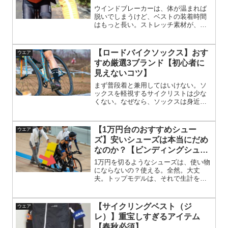
ウインドブレーカーは、体が温まれば
脱いでしまうけど、ベストの装着時間
はもっと長い。ストレッチ素材が、現
代のウエアにマッチする。バタバタし
てると違和感を感じる。ストレッチ素
材でアウトラインが崩れないカペルミ
【ロードバイクソックス】おす
ウエア
ュールベストはありがたい。
すめ厳選3ブランド【初心者に
見えないコツ】
まず普段着と兼用してはいけない。ソ
ックスを軽視するサイクリストは少な
くない。なぜなら、ソックスは身近に
存在するから。レーパンや、ジャージ
はＴシャツとハーフパンツに置き換え
られない。でもソックスは、普段着と
【1万円台のおすすめシュー
ウエア
そう遠くない形をしてる。
ズ】安いシューズは本当にだめ
なのか？【ビンディングシュー
ズ】
1万円を切るようなシューズは、使い物
にならないの？使える。全然。大丈
夫。トップモデルは、それで生計を立
てているプロ選手が使ってるもの。そ
れと同じものでなくても、十分なのは
明白無理して高いシューズを買う必要
【サイクリングベスト（ジ
ウエア
はない。もはや、気持ちの問題。
レ）】重宝しすぎるアイテム
【春秋必須】