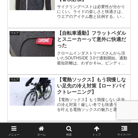
サイクリングベストは必要性が分かり
にくい。ライドの楽しさと快適さは、
ウエアのアイテム数と比例する。いか
にして、気温や運動強度に対して、こ
まかく対応できるか。ベストをウイン
ドブレーカーの下に着る→ウインドブ
【自転車通勤】フラットペダル
ウエア
レーカーを脱いだ時、いきなり寒くな
とスニーカーって意外に快適だ
らない
った
クロームインダストリーズさんから頂
いたSOUTHSIDE 3.0で通勤開始。通勤
最短距離は、わずか６㎞。ビンディン
グペダルである意味は、ほぼない。た
だ消耗していく、シューズとクリート
をやめた。ビンディングシューズのカ
【電熱ソックス】もう我慢しな
ウエア
チカチソールが不快だったことに気が
い足先の冷え対策【ロードバイ
付いた
クトレーニング】
【電熱ソックス】もう我慢しない足先
の冷え対策！厳しい冬でも快適ライド
を叶える電熱ソックスの魅力と選び方
を徹底解説。冷えに悩むサイクリスト
必見、冬のライドを快適に楽しむ方法
を紹介します！
【ロードバイク】寒くて外を走
ウエア
れない人は防寒アイテムが足り
メニュー
ホーム
検索
トップ
サイドバー