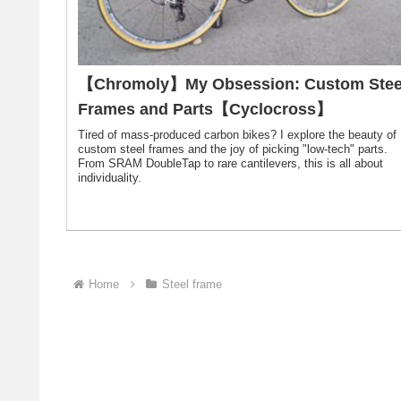
【Chromoly】My Obsession: Custom Stee
Frames and Parts【Cyclocross】
Tired of mass-produced carbon bikes? I explore the beauty of
custom steel frames and the joy of picking "low-tech" parts.
From SRAM DoubleTap to rare cantilevers, this is all about
individuality.
Home
Steel frame